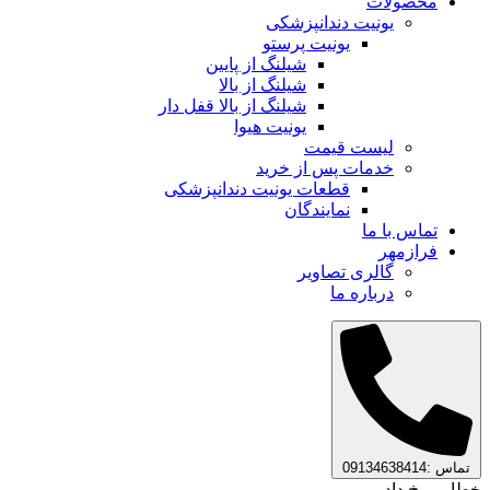
محصولات
یونیت دندانپزشکی
یونیت پرستو
شیلنگ از پایین
شیلنگ از بالا
شیلنگ از بالا قفل دار
یونیت هیوا
لیست قیمت
خدمات پس از خرید
قطعات یونیت دندانپزشکی
نمایندگان
تماس با ما
فرازمهر
گالری تصاویر
درباره ما
تماس :09134638414
خطایی رخ داد.