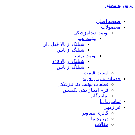
پرش به محتوا
صفحه اصلی
محصولات
یونیت دندانپزشکی
یونیت هیوا
شیلنگ از بالا قفل دار
شیلنگ از پایین
یونیت پرستو
شیلنگ از بالا S40
شیلنگ از پایین
لیست قیمت
خدمات پس از خرید
قطعات یونیت دندانپزشکی
فرم امتیاز دهی تکنسین
نمایندگان
تماس با ما
فرازمهر
گالری تصاویر
درباره ما
مقالات