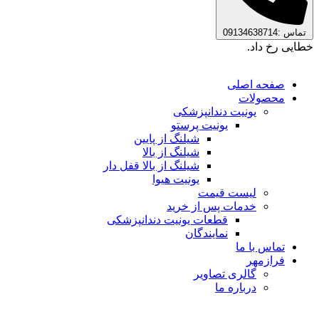
تماس :09134638714
خطایی رخ داد.
صفحه اصلی
محصولات
یونیت دندانپزشکی
یونیت پرستو
شیلنگ از پایین
شیلنگ از بالا
شیلنگ از بالا قفل دار
یونیت هیوا
لیست قیمت
خدمات پس از خرید
قطعات یونیت دندانپزشکی
نمایندگان
تماس با ما
فرازمهر
گالری تصاویر
درباره ما