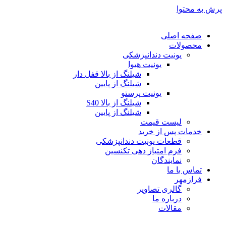
پرش به محتوا
صفحه اصلی
محصولات
یونیت دندانپزشکی
یونیت هیوا
شیلنگ از بالا قفل دار
شیلنگ از پایین
یونیت پرستو
شیلنگ از بالا S40
شیلنگ از پایین
لیست قیمت
خدمات پس از خرید
قطعات یونیت دندانپزشکی
فرم امتیاز دهی تکنسین
نمایندگان
تماس با ما
فرازمهر
گالری تصاویر
درباره ما
مقالات