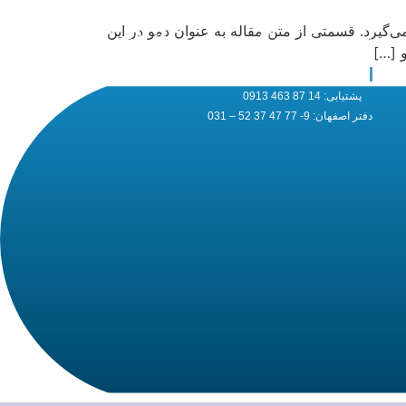
شرکت: اصفهان، شهرک صنعتی سه راهی مبارکه، فاز یک خیابان
‌گیرد. قسمتی از متن مقاله به عنوان دمو در این
اصلی، حد فاصل خیابان ششم و هفتم، پلاک 5/1
 […]
شماره تماس
پشتیابی: 14 87 463 0913
دفتر اصفهان: 9- 77 47 37 52 – 031