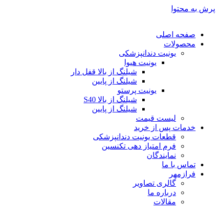
پرش به محتوا
صفحه اصلی
محصولات
یونیت دندانپزشکی
یونیت هیوا
شیلنگ از بالا قفل دار
شیلنگ از پایین
یونیت پرستو
شیلنگ از بالا S40
شیلنگ از پایین
لیست قیمت
خدمات پس از خرید
قطعات یونیت دندانپزشکی
فرم امتیاز دهی تکنسین
نمایندگان
تماس با ما
فرازمهر
گالری تصاویر
درباره ما
مقالات