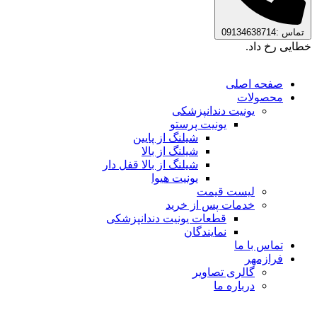
تماس :09134638714
خطایی رخ داد.
صفحه اصلی
محصولات
یونیت دندانپزشکی
یونیت پرستو
شیلنگ از پایین
شیلنگ از بالا
شیلنگ از بالا قفل دار
یونیت هیوا
لیست قیمت
خدمات پس از خرید
قطعات یونیت دندانپزشکی
نمایندگان
تماس با ما
فرازمهر
گالری تصاویر
درباره ما