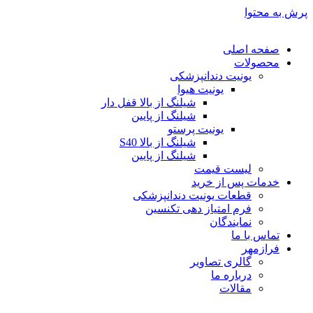
پرش به محتوا
صفحه اصلی
محصولات
یونیت دندانپزشکی
یونیت هیوا
شیلنگ از بالا قفل دار
شیلنگ از پایین
یونیت پرستو
شیلنگ از بالا S40
شیلنگ از پایین
لیست قیمت
خدمات پس از خرید
قطعات یونیت دندانپزشکی
فرم امتیاز دهی تکنسین
نمایندگان
تماس با ما
فرازمهر
گالری تصاویر
درباره ما
مقالات