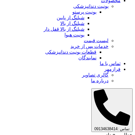
محصولات
یونیت دندانپزشکی
یونیت پرستو
شیلنگ از پایین
شیلنگ از بالا
شیلنگ از بالا قفل دار
یونیت هیوا
لیست قیمت
خدمات پس از خرید
قطعات یونیت دندانپزشکی
نمایندگان
تماس با ما
فرازمهر
گالری تصاویر
درباره ما
تماس :09134638414
خطایی رخ داد.