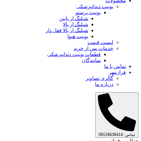
محصولات
یونیت دندانپزشکی
یونیت پرستو
شیلنگ از پایین
شیلنگ از بالا
شیلنگ از بالا قفل دار
یونیت هیوا
لیست قیمت
خدمات پس از خرید
قطعات یونیت دندانپزشکی
نمایندگان
تماس با ما
فرازمهر
گالری تصاویر
درباره ما
تماس :09134638414
خطایی رخ داد.