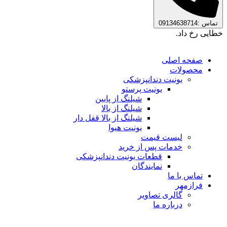
تماس :09134638714
خطایی رخ داد.
صفحه اصلی
محصولات
یونیت دندانپزشکی
یونیت پرستو
شیلنگ از پایین
شیلنگ از بالا
شیلنگ از بالا قفل دار
یونیت هیوا
لیست قیمت
خدمات پس از خرید
قطعات یونیت دندانپزشکی
نمایندگان
تماس با ما
فرازمهر
گالری تصاویر
درباره ما