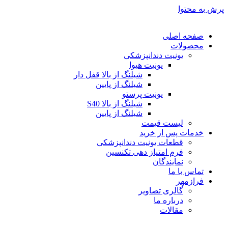
پرش به محتوا
صفحه اصلی
محصولات
یونیت دندانپزشکی
یونیت هیوا
شیلنگ از بالا قفل دار
شیلنگ از پایین
یونیت پرستو
شیلنگ از بالا S40
شیلنگ از پایین
لیست قیمت
خدمات پس از خرید
قطعات یونیت دندانپزشکی
فرم امتیاز دهی تکنسین
نمایندگان
تماس با ما
فرازمهر
گالری تصاویر
درباره ما
مقالات