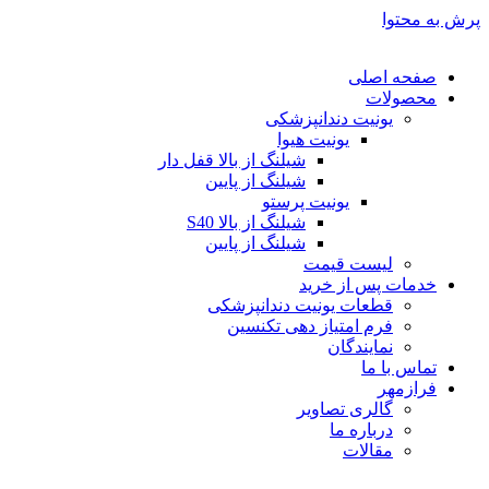
پرش به محتوا
صفحه اصلی
محصولات
یونیت دندانپزشکی
یونیت هیوا
شیلنگ از بالا قفل دار
شیلنگ از پایین
یونیت پرستو
شیلنگ از بالا S40
شیلنگ از پایین
لیست قیمت
خدمات پس از خرید
قطعات یونیت دندانپزشکی
فرم امتیاز دهی تکنسین
نمایندگان
تماس با ما
فرازمهر
گالری تصاویر
درباره ما
مقالات