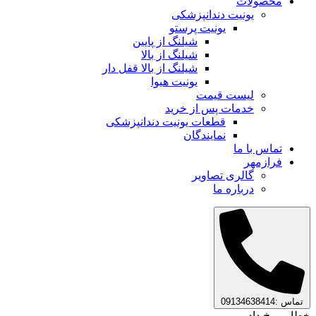
محصولات
یونیت دندانپزشکی
یونیت پرستو
شیلنگ از پایین
شیلنگ از بالا
شیلنگ از بالا قفل دار
یونیت هیوا
لیست قیمت
خدمات پس از خرید
قطعات یونیت دندانپزشکی
نمایندگان
تماس با ما
فرازمهر
گالری تصاویر
درباره ما
تماس :09134638414
خطایی رخ داد.