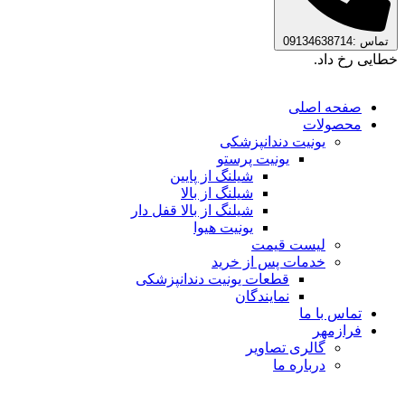
تماس :09134638714
خطایی رخ داد.
صفحه اصلی
محصولات
یونیت دندانپزشکی
یونیت پرستو
شیلنگ از پایین
شیلنگ از بالا
شیلنگ از بالا قفل دار
یونیت هیوا
لیست قیمت
خدمات پس از خرید
قطعات یونیت دندانپزشکی
نمایندگان
تماس با ما
فرازمهر
گالری تصاویر
درباره ما