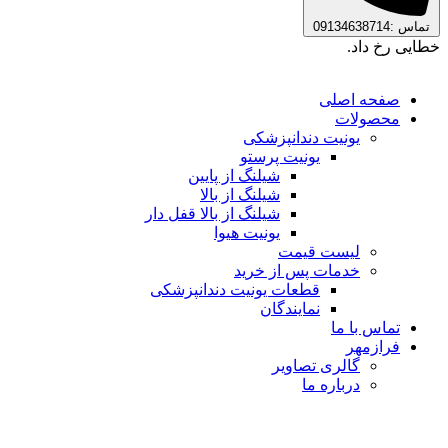
تماس :09134638714
خطایی رخ داد.
صفحه اصلی
محصولات
یونیت دندانپزشکی
یونیت پرستو
شیلنگ از پایین
شیلنگ از بالا
شیلنگ از بالا قفل دار
یونیت هیوا
لیست قیمت
خدمات پس از خرید
قطعات یونیت دندانپزشکی
نمایندگان
تماس با ما
فرازمهر
گالری تصاویر
درباره ما