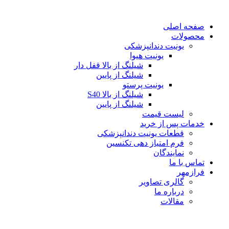
پرش
به
صفحه اصلی
محتوا
محصولات
یونیت دندانپزشکی
یونیت هیوا
شیلنگ از بالا قفل دار
شیلنگ از پایین
یونیت پرستو
شیلنگ از بالا S40
شیلنگ از پایین
لیست قیمت
خدمات پس از خرید
قطعات یونیت دندانپزشکی
فرم امتیاز دهی تکنسین
نمایندگان
تماس با ما
فرازمهر
گالری تصاویر
درباره ما
مقالات