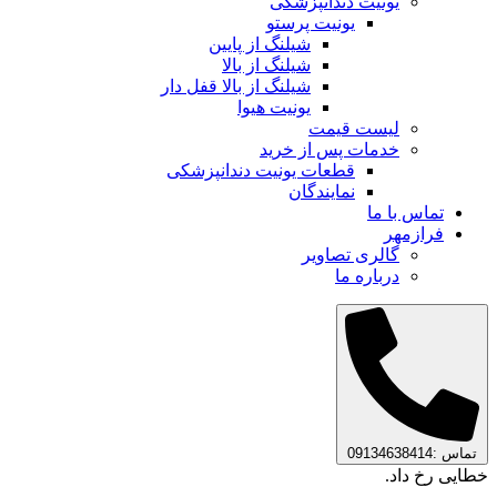
یونیت دندانپزشکی
یونیت پرستو
شیلنگ از پایین
شیلنگ از بالا
شیلنگ از بالا قفل دار
یونیت هیوا
لیست قیمت
خدمات پس از خرید
قطعات یونیت دندانپزشکی
نمایندگان
تماس با ما
فرازمهر
گالری تصاویر
درباره ما
تماس :09134638414
خطایی رخ داد.