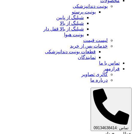
محصولات
یونیت دندانپزشکی
یونیت پرستو
شیلنگ از پایین
شیلنگ از بالا
شیلنگ از بالا قفل دار
یونیت هیوا
لیست قیمت
خدمات پس از خرید
قطعات یونیت دندانپزشکی
نمایندگان
تماس با ما
فرازمهر
گالری تصاویر
درباره ما
تماس :09134638414
خطایی رخ داد.