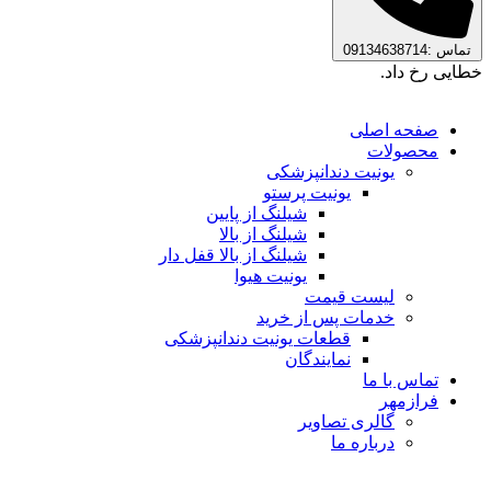
تماس :09134638714
خطایی رخ داد.
صفحه اصلی
محصولات
یونیت دندانپزشکی
یونیت پرستو
شیلنگ از پایین
شیلنگ از بالا
شیلنگ از بالا قفل دار
یونیت هیوا
لیست قیمت
خدمات پس از خرید
قطعات یونیت دندانپزشکی
نمایندگان
تماس با ما
فرازمهر
گالری تصاویر
درباره ما