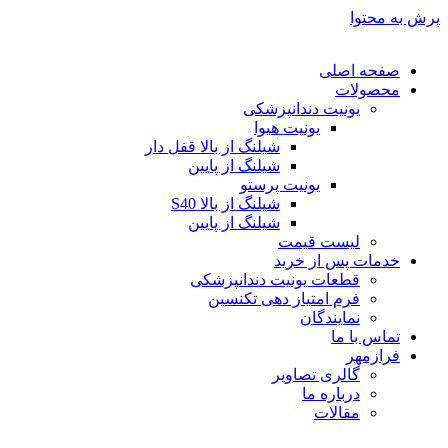
پرش به محتوا
صفحه اصلی
محصولات
یونیت دندانپزشکی
یونیت هیوا
شیلنگ از بالا قفل دار
شیلنگ از پایین
یونیت پرستو
شیلنگ از بالا S40
شیلنگ از پایین
لیست قیمت
خدمات پس از خرید
قطعات یونیت دندانپزشکی
فرم امتیاز دهی تکنسین
نمایندگان
تماس با ما
فرازمهر
گالری تصاویر
درباره ما
مقالات