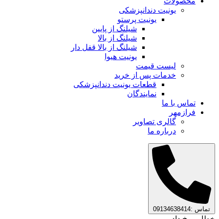
محصولات
یونیت دندانپزشکی
یونیت پرستو
شیلنگ از پایین
شیلنگ از بالا
شیلنگ از بالا قفل دار
یونیت هیوا
لیست قیمت
خدمات پس از خرید
قطعات یونیت دندانپزشکی
نمایندگان
تماس با ما
فرازمهر
گالری تصاویر
درباره ما
تماس :09134638414
خطایی رخ داد.