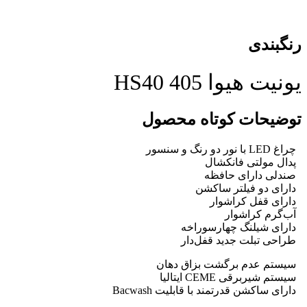
رنگبندی
یونیت هیوا 405 HS40
توضیحات کوتاه محصول
چراغ LED با نور دو رنگ و سنسور
پدال مولتی فانکشال
صندلی دارای حافظه
دارای دو فیلتر ساکشن
دارای قفل کراشوار
آب‌گرم کراشوار
دارای شیلنگ چهارسوراخه
طراحی تبلت جدید قفل‌‌دار
سیستم عدم برگشت بزاق دهان
سیستم شیربرقی CEME ایتالیا
دارای ساکشن قدرتمند با قابلیت Bacwash