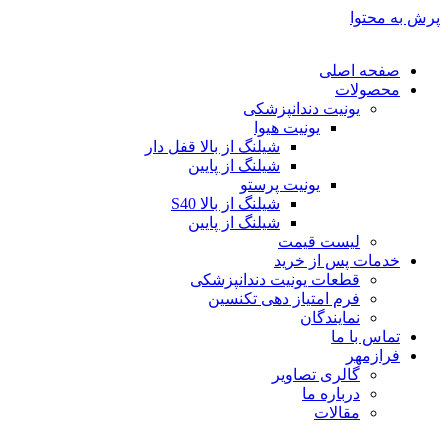
پرش به محتوا
صفحه اصلی
محصولات
یونیت دندانپزشکی
یونیت هیوا
شیلنگ از بالا قفل دار
شیلنگ از پایین
یونیت پرستو
شیلنگ از بالا S40
شیلنگ از پایین
لیست قیمت
خدمات پس از خرید
قطعات یونیت دندانپزشکی
فرم امتیاز دهی تکنسین
نمایندگان
تماس با ما
فرازمهر
گالری تصاویر
درباره ما
مقالات