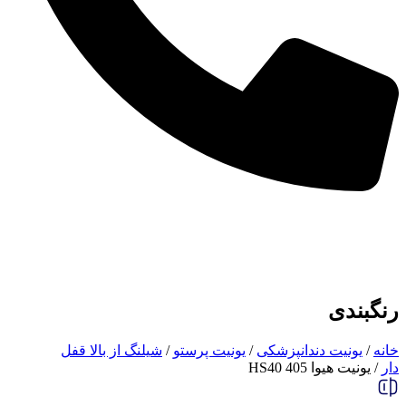
رنگبندی
خانه
/
یونیت دندانپزشکی
/
یونیت پرستو
/
شیلنگ از بالا قفل
دار
/ یونیت هیوا 405 HS40