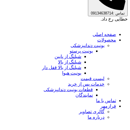
تماس :09134638714
خطایی رخ داد.
صفحه اصلی
محصولات
یونیت دندانپزشکی
یونیت پرستو
شیلنگ از پایین
شیلنگ از بالا
شیلنگ از بالا قفل دار
یونیت هیوا
لیست قیمت
خدمات پس از خرید
قطعات یونیت دندانپزشکی
نمایندگان
تماس با ما
فرازمهر
گالری تصاویر
درباره ما