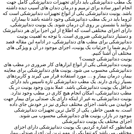
یک مطب دندانپزشکی باید دارای تجهیزات دندانپزشکی کامل جهت
انجام امور ساده برای ترمیم و درمان دندان های آسیب دیده داشته
باشد. یونیت دندانپزشکی یکی از انواع تجهیزات دندانپزشکی است که
لزوما باید در یک مطب دندانپزشکی وجود داشته باشد تا بیماران
بتوانند با نشستن بر روی آن درمان شوند. یک یونیت دندانپزشکی،
دارای اجزای مختلفی است که اطلاع از این اجزا برای هر دندانپزشک
و دستیار دندانپزشکی ضروری است. با توجه به اهمیت یونیت
دندانپزشکی برای مطب های دندانپزشکی، در ادامه این مقاله قصد
داریم شما را جزئیات یک یونیت، اجزای موجود در آن و ویژگی های
مختلف آن آشنا کنیم.
یونیت دندانپزشکی چیست؟
یونیت دندانپزشکی یکی از انواع ابزارهای کار ضروری در مطب های
دندانپزشکی محسوب می شود. یونیت های دندانپزشکی برای معاینه
بیمار، درمان بیمار و … مورد استفاده قرار می گیرند و کاربردهای
بسیار زیادی دارند. یک مطب دندانپزشکی تازه تاسیس باید دارای
حداقل یک یونیت دندانپزشکی باشد. عملا بدون وجود یونیت در یک
مطب دندانپزشکی، امکان انجام هیچ کاری در مطب وجود ندارد.
یونیت دندانپزشکی به غیر از اینکه دارای یک صندلی برای بیمار جهت
خوابیدن می باشد، اجزای مختلف دیگری نیز در خودش جای داده
است. به همین خاطر، یکی از کامل ترین تجهیزات دندانپزشکی
موجود در بازار، یونیت های دندانپزشکی محسوب می شوند.
اجزای مختلف یک یونیت دندانپزشکی
همانطور که اشاره کردیم، یک یونیت دندانپزشکی دارای اجزای
مختلفی می باشد که تنها یکی از مهم ترین این اجزا، صندلی بیمار