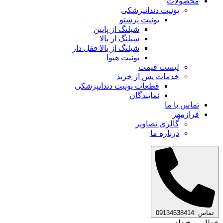
محصولات
یونیت دندانپزشکی
یونیت پرستو
شیلنگ از پایین
شیلنگ از بالا
شیلنگ از بالا قفل دار
یونیت هیوا
لیست قیمت
خدمات پس از خرید
قطعات یونیت دندانپزشکی
نمایندگان
تماس با ما
فرازمهر
گالری تصاویر
درباره ما
تماس :09134638414
خطایی رخ داد.