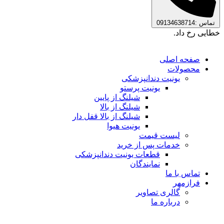
تماس :09134638714
خطایی رخ داد.
صفحه اصلی
محصولات
یونیت دندانپزشکی
یونیت پرستو
شیلنگ از پایین
شیلنگ از بالا
شیلنگ از بالا قفل دار
یونیت هیوا
لیست قیمت
خدمات پس از خرید
قطعات یونیت دندانپزشکی
نمایندگان
تماس با ما
فرازمهر
گالری تصاویر
درباره ما