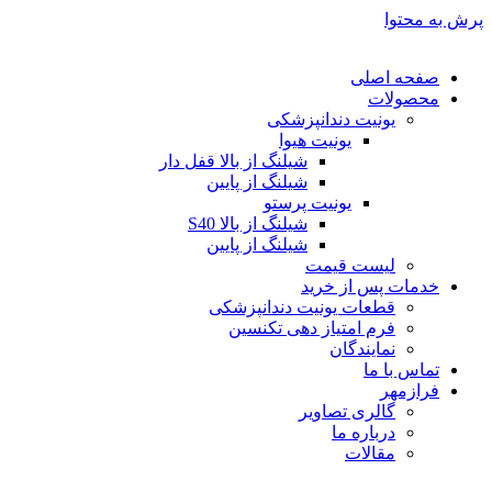
پرش به محتوا
صفحه اصلی
محصولات
یونیت دندانپزشکی
یونیت هیوا
شیلنگ از بالا قفل دار
شیلنگ از پایین
یونیت پرستو
شیلنگ از بالا S40
شیلنگ از پایین
لیست قیمت
خدمات پس از خرید
قطعات یونیت دندانپزشکی
فرم امتیاز دهی تکنسین
نمایندگان
تماس با ما
فرازمهر
گالری تصاویر
درباره ما
مقالات